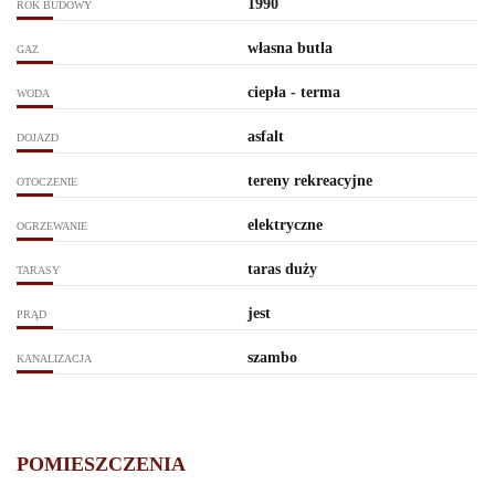
1990
ROK BUDOWY
własna butla
GAZ
ciepła - terma
WODA
asfalt
DOJAZD
tereny rekreacyjne
OTOCZENIE
elektryczne
OGRZEWANIE
taras duży
TARASY
jest
PRĄD
szambo
KANALIZACJA
POMIESZCZENIA