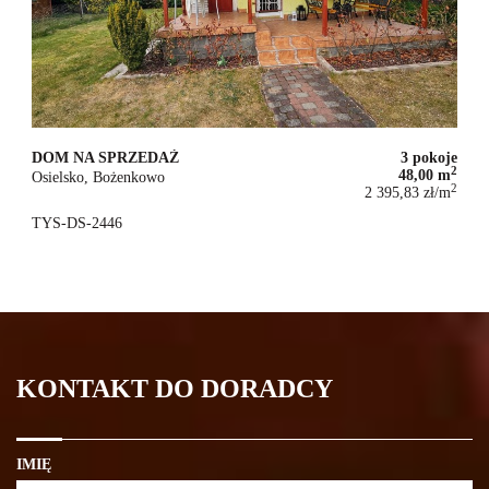
DOM NA SPRZEDAŻ
3 pokoje
2
48,00 m
Osielsko, Bożenkowo
2
2 395,83 zł/m
115 000 zł
TYS-DS-2446
KONTAKT DO DORADCY
IMIĘ