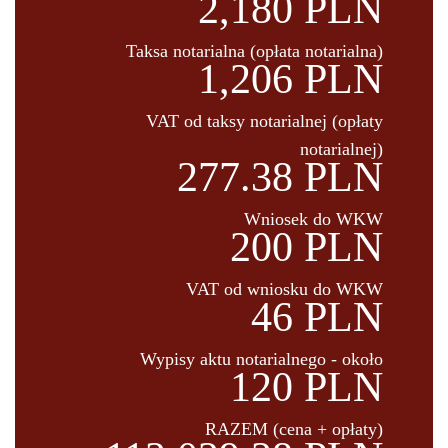
2,180 PLN
Taksa notarialna (opłata notarialna)
1,206 PLN
VAT od taksy notarialnej (opłaty
notarialnej)
277.38 PLN
Wniosek do WKW
200 PLN
VAT od wniosku do WKW
46 PLN
Wypisy aktu notarialnego - około
120 PLN
RAZEM (cena + opłaty)