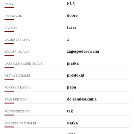
PCV
OKNA
dobre
INSTALACJE
taras
BALKON
1
LICZBA TARASÓW
zagospodarowana
ZAGOSP. DZIAŁKI
płaska
UKSZTAŁTOWANIE DZIAŁKI
prostokąt
KSZTAŁT DZIAŁKI
papa
POKRYCIE DACHU
do zamieszkania
STAN BUDYNKU
tak
PODPIWNICZENIE
siatka
OGRODZENIE DZIAŁKI