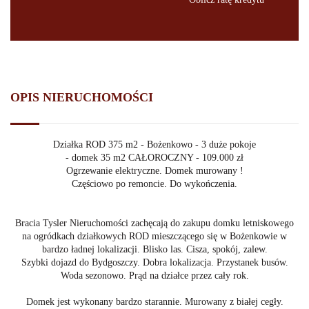
1 USD (3.7236)
29 272,75 $
1 EUR (4.2982)
25 359,45 €
1 CHF (4.6049)
23 670,44 fr
OPIS NIERUCHOMOŚCI
1 GBP (5.0134)
21 741,73 £
Działka ROD 375 m2 - Bożenkowo - 3 duże pokoje
100 JPY (0.26)
41 698546,29 ¥
- domek 35 m2 CAŁOROCZNY - 109.000 zł
Ogrzewanie elektryczne. Domek murowany !
1 RUB (0.1126)
968028,42 rub
Częściowo po remoncie. Do wykończenia.
Bracia Tysler Nieruchomości zachęcają do zakupu domku letniskowego
na ogródkach działkowych ROD mieszczącego się w Bożenkowie w
bardzo ładnej lokalizacji. Blisko las. Cisza, spokój, zalew.
Szybki dojazd do Bydgoszczy. Dobra lokalizacja. Przystanek busów.
Woda sezonowo. Prąd na działce przez cały rok.
Domek jest wykonany bardzo starannie. Murowany z białej cegły.