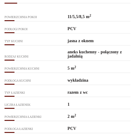
2
11/5,5/8,5 m
POWIERZCHNIA POKOI
PCV
PODŁOGI POKOI
jasna z oknem
TYP KUCHNI
aneks kuchenny - połączony z
jadalnią
RODZAJ KUCHNI
2
5 m
POWIERZCHNIA KUCHNI
wykładzina
PODŁOGA KUCHNI
razem z wc
TYP ŁAZIENKI
1
LICZBA ŁAZIENEK
2
2 m
POWIERZCHNIA ŁAZIENKI
PCV
PODŁOGA ŁAZIENKI