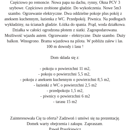
Częściowo po remoncie. Nowa papa na dachu, rynny, Okna PCV 3
szybowe. Częściowo zrobione gładzie. Do wykończenia. Nowe 5m3
szambo. Ogrzewanie elektryczne. Dwa oddzielne pokoje plus pokój z
aneksem kuchennym, łazienka z WC. Przedpokój. Piwnica. Na podłogach
wykładziny, na ścianach gładzie. Łóżka do spania. Prąd, woda działkowa.
Działka w całości ogrodzona płotem z siatki. Zagospodarowana.
Możliwość wjazdu autem. Ogrzewanie - elektryczne. Duże szambo. Duży
balkon. Winogrono. Brama wjazdowa na pilota. W pobliżu zalew i las.
100 m dowody i lasu !
Dom składa się z:
- pokoju o powierzchni 11 m2,
- pokoju o powierzchni 5,5 m2,
- pokoju z aneksem kuchennym o powierzchni 8,5 m2,
- łazienki z WC o powierzchni 2,5 m2
- przedpokoju 1,5 m2,
- piwnicy o powierzchni 6 m2
- tarasu 15 m2
Zainteresowała Cię ta oferta? Zadzwoń i umówi się na prezentację.
Domek warty obejrzenia i zakupu. Zapraszam.
Paweł Ptaszkiewicz