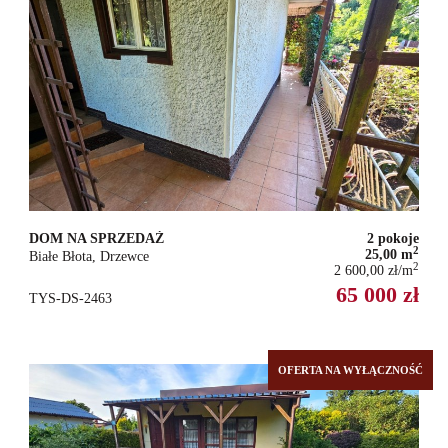
DOM NA SPRZEDAŻ
2 pokoje
2
25,00 m
Białe Błota, Drzewce
2
2 600,00 zł/m
65 000 zł
TYS-DS-2463
OFERTA NA WYŁĄCZNOŚĆ