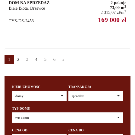
DOM NA SPRZEDAŻ
2 pokoje
2
73,00 m
Białe Błota, Drzewce
2
2 315,07 zł/m
169 000 zł
TYS-DS-2453
1
2
3
4
5
6
»
NIERUCHOMOŚĆ
TRANSAKCJA
TYP DOMU
CENA OD
CENA DO