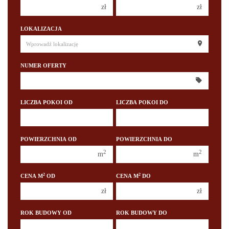
zł
zł
150 000 zł
150 000 zł
LOKALIZACJA
200 000 zł
200 000 zł
250 000 zł
250 000 zł
NUMER OFERTY
300 000 zł
300 000 zł
350 000 zł
350 000 zł
400 000 zł
400 000 zł
LICZBA POKOI OD
LICZBA POKOI DO
450 000 zł
450 000 zł
1 pokój
1 pokój
POWIERZCHNIA OD
POWIERZCHNIA DO
2 pokoje
2 pokoje
2
2
m
m
3 pokoje
3 pokoje
2
2
CENA M
OD
CENA M
DO
4 pokoje
4 pokoje
zł
zł
5 pokoi
5 pokoi
6 pokoi
6 pokoi
ROK BUDOWY OD
ROK BUDOWY DO