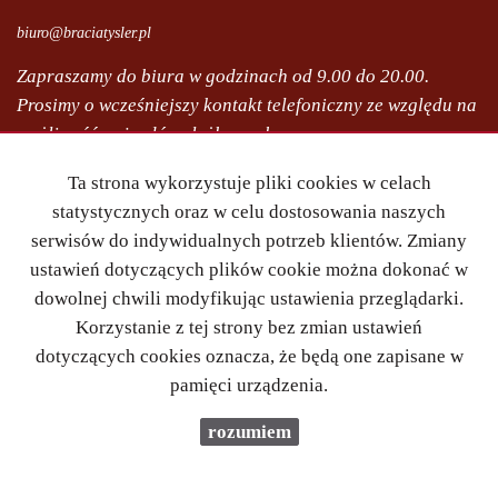
biuro@braciatysler.pl
Zapraszamy do biura w godzinach od 9.00 do 20.00.
Prosimy o wcześniejszy kontakt telefoniczny ze względu na
możliwość wyjazdów służbowych.
Mieszkania
na wynajem
Ta strona wykorzystuje pliki cookies w celach
Domy
na wynajem
statystycznych oraz w celu dostosowania naszych
Działki
na wynajem
serwisów do indywidualnych potrzeb klientów. Zmiany
Lokale
na wynajem
ustawień dotyczących plików cookie można dokonać w
Hale
na wynajem
dowolnej chwili modyfikując ustawienia przeglądarki.
Obiekty
na wynajem
Korzystanie z tej strony bez zmian ustawień
dotyczących cookies oznacza, że będą one zapisane w
Mieszkania
na sprzedaż
pamięci urządzenia.
Domy
na sprzedaż
Działki
na sprzedaż
rozumiem
Lokale
na sprzedaż
Hale
na sprzedaż
Obiekty
na sprzedaż