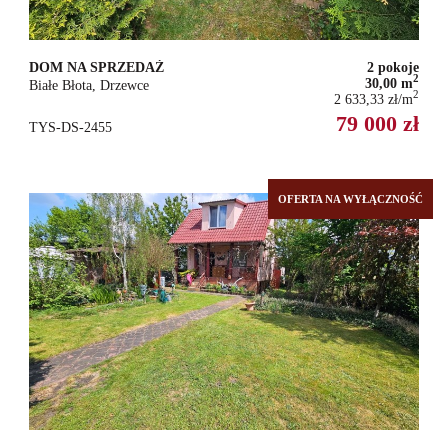
DOM NA SPRZEDAŻ
2 pokoje
2
30,00 m
Białe Błota, Drzewce
2
2 633,33 zł/m
79 000 zł
TYS-DS-2455
OFERTA NA WYŁĄCZNOŚĆ