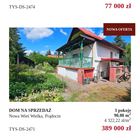
77 000 zł
TYS-DS-2474
NOWA OFERTA
DOM NA SPRZEDAŻ
3 pokoje
2
90,00 m
Nowa Wieś Wielka, Prądocin
2
4 322,22 zł/m
389 000 zł
TYS-DS-2471