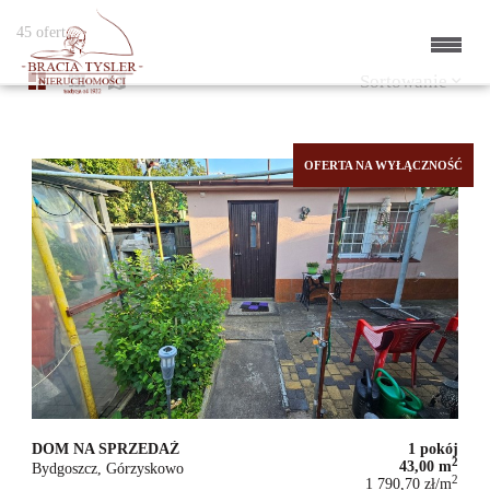
45 ofert
Sortowanie
OFERTA NA WYŁĄCZNOŚĆ
DOM NA SPRZEDAŻ
1 pokój
2
43,00 m
Bydgoszcz, Górzyskowo
2
1 790,70 zł/m