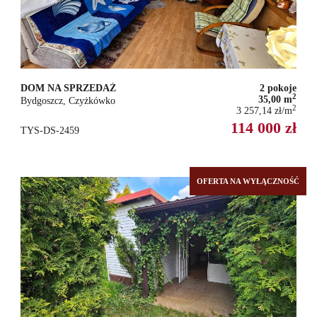
DOM NA SPRZEDAŻ
2 pokoje
2
35,00 m
Bydgoszcz, Czyżkówko
2
3 257,14 zł/m
114 000 zł
TYS-DS-2459
OFERTA NA WYŁĄCZNOŚĆ