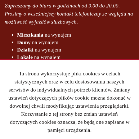
Zapraszamy do biura w godzinach od 9.00 do 20.00.
Prosimy o wcześniejszy kontakt telefoniczny ze względu na
możliwość wyjazdów służbowych.
Mieszkania
na wynajem
Domy
na wynajem
Działki
na wynajem
Lokale
na wynajem
Hale
na wynajem
Obiekty
na wynajem
Ta strona wykorzystuje pliki cookies w celach
statystycznych oraz w celu dostosowania naszych
Mieszkania
na sprzedaż
serwisów do indywidualnych potrzeb klientów. Zmiany
Domy
na sprzedaż
ustawień dotyczących plików cookie można dokonać w
Działki
na sprzedaż
dowolnej chwili modyfikując ustawienia przeglądarki.
Lokale
na sprzedaż
Korzystanie z tej strony bez zmian ustawień
Hale
na sprzedaż
Obiekty
na sprzedaż
dotyczących cookies oznacza, że będą one zapisane w
pamięci urządzenia.