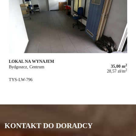
LOKAL NA WYNAJEM
2
35,00 m
Bydgoszcz, Centrum
2
28,57 zł/m
1 000 zł
TYS-LW-796
KONTAKT DO DORADCY