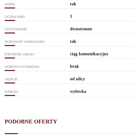
tak
WINDA
1
LICZBA WIND
dwustronne
USYTUOWANIE
tak
MOŻLIWOŚĆ PARKOWANIA
ciąg komunikacyjny
POŁOŻENIE LOKALU
brak
WITRYNA WYSTAWOWA
od ulicy
WEJŚCIE
wylewka
PODŁOGI
PODOBNE OFERTY