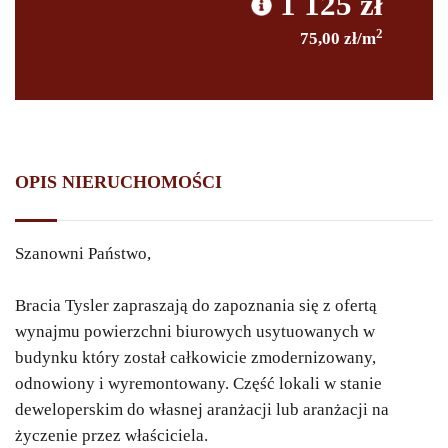
1 125 zł
2
75,00 zł/m
1 USD (3.7324)
301,41 $
1 EUR (4.301)
261,57 €
OPIS NIERUCHOMOŚCI
1 CHF (4.6005)
244,54 fr
Szanowni Państwo,
1 GBP (5.0172)
224,23 £
100 JPY (0.26)
427269,27 ¥
Bracia Tysler zapraszają do zapoznania się z ofertą
wynajmu powierzchni biurowych usytuowanych w
1 RUB (0.1129)
9 964,57 rub
budynku który został całkowicie zmodernizowany,
odnowiony i wyremontowany. Część lokali w stanie
deweloperskim do własnej aranżacji lub aranżacji na
życzenie przez właściciela.