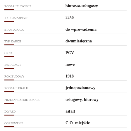
biurowo-usługowy
RODZAJ BUDYNKU
2250
KAUCJA ZABEZP.
do wprowadzenia
STAN LOKALU
dwumiesięczna
TYP KAUCJI
PCV
OKNA
nowe
INSTALACJE
1918
ROK BUDOWY
jednopoziomowy
RODZAJ LOKALU
usługowy, biurowy
PRZEZNACZENIE LOKALU
asfalt
DOJAZD
C.O. miejskie
OGRZEWANIE