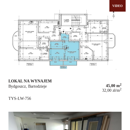
VIDEO
LOKAL NA WYNAJEM
2
45,00 m
Bydgoszcz, Bartodzieje
2
32,00 zł/m
1 440 zł
TYS-LW-756